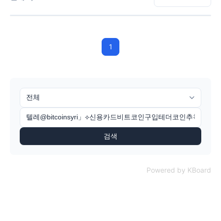
1
검색
Powered by KBoard