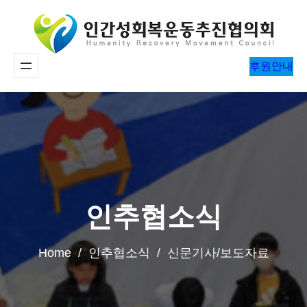
콘
텐
츠
후원안내
로
바
로
가
기
인추협소식
Home / 인추협소식 / 신문기사/보도자료